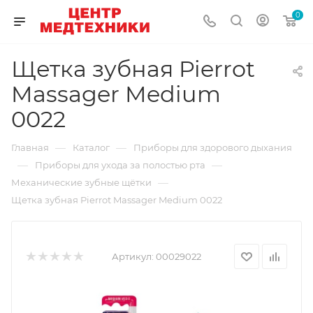
0
Щетка зубная Pierrot
Massager Medium
0022
—
—
Главная
Каталог
Приборы для здорового дыхания
—
—
Приборы для ухода за полостью рта
—
Механические зубные щётки
Щетка зубная Pierrot Massager Medium 0022
Артикул:
00029022