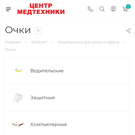
0
Очки
11
—
—
—
Главная
Каталог
Медтехника для дома и офиса
Очки
Водительские
Защитные
Компьютерные