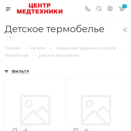
0
Детское термобелье
4
—
—
—
Главная
Каталог
Товары для здоровье и спорта
—
Термобелье
Детское термобелье
ФИЛЬТР