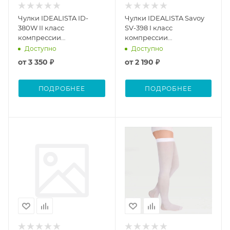
Чулки IDEALISTA ID-
Чулки IDEALISTA Savoy
380W II класс
SV-398 I класс
компрессии
компрессии
(Антиэмболические) на
(Антиэмболические)
Доступно
Доступно
широкое бедро
от
3 350 ₽
от
2 190 ₽
ПОДРОБНЕЕ
ПОДРОБНЕЕ