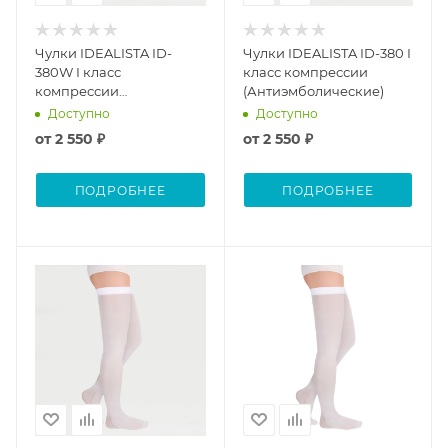
Чулки IDEALISTA ID-
Чулки IDEALISTA ID-380 I
380W I класс
класс компрессии
компрессии
(Антиэмболические)
(Антиэмболические) на
Доступно
Доступно
широкое бедро
от
2 550 ₽
от
2 550 ₽
ПОДРОБНЕЕ
ПОДРОБНЕЕ