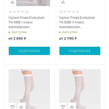
Чулки Trives Evolution
Чулки Trives Evolution
ТК.933Е I класс
ТК.933Е II класс
компрессии
компрессии
(Антиэмболические) (ЧЗ)
(Антиэмболические) (ЧЗ)
Доступно
Доступно
от
2 690 ₽
от
2 790 ₽
ПОДРОБНЕЕ
ПОДРОБНЕЕ