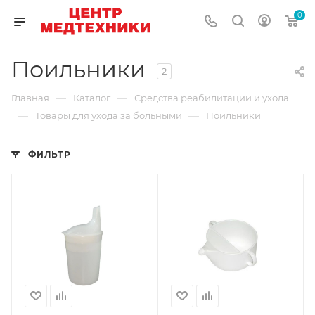
0
Поильники
2
—
—
Главная
Каталог
Средства реабилитации и ухода
—
—
Товары для ухода за больными
Поильники
ФИЛЬТР