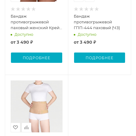
Бандаж
Бандаж
противогрыжевой
противогрыжевой
паховый женский Крейт
ГПП-444 паховый (ЧЗ)
Б-456 (ЧЗ)
Доступно
Доступно
от
3 490 ₽
от
3 490 ₽
ПОДРОБНЕЕ
ПОДРОБНЕЕ