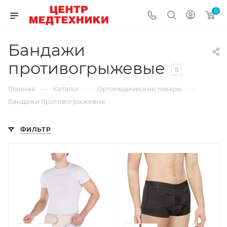
0
Бандажи
противогрыжевые
5
—
—
—
Главная
Каталог
Ортопедические товары
Бандажи противогрыжевые
ФИЛЬТР