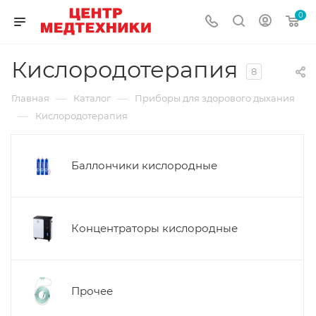
0
Кислородотерапия
8
—
—
Главная
Каталог
Приборы для здорового дыхания
—
Кислородотерапия
Баллончики кислородные
Концентраторы кислородные
Прочее