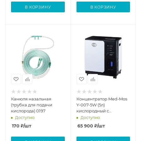
В КОРЗИНУ
В КОРЗИНУ
Канюля назальная
Концентратор Med-Mos
(трубка для подачи
Y-007-5W (5л)
кислорода) 0197
кислородный с
функцией небулайзера
Доступно
Доступно
170
₽
/шт
65 900
₽
/шт