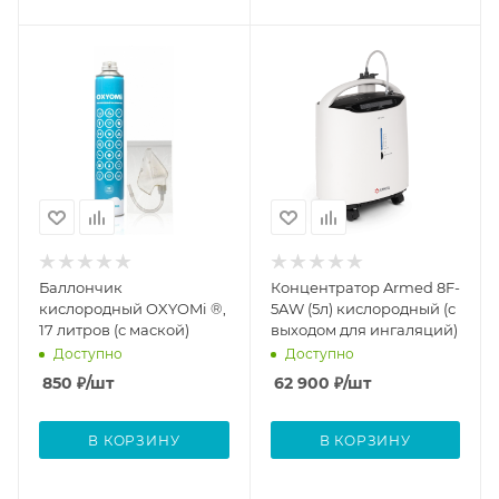
Баллончик
Концентратор Armed 8F-
кислородный OXYOMi ®,
5AW (5л) кислородный (с
17 литров (с маской)
выходом для ингаляций)
Доступно
Доступно
850
₽
/шт
62 900
₽
/шт
В КОРЗИНУ
В КОРЗИНУ