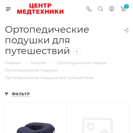
0
Ортопедические
подушки для
путешествий
6
—
—
—
Главная
Каталог
Ортопедические товары
—
Ортопедические подушки
Ортопедические подушки для путешествий
ФИЛЬТР