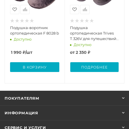
Подушка-воротник
Подушка
ортопедическая F 8028 b
ортопедическая Trives
Т.326V для путешествий
Доступно
с эффектом памяти
Доступно
(ТОП-126/1)
1 990
₽
/шт
от
2 350 ₽
В КОРЗИНУ
ПОДРОБНЕЕ
ПОКУПАТЕЛЯМ
ИНФОРМАЦИЯ
СЕРВИС И УСЛУГИ