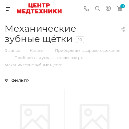
0
Механические
зубные щётки
10
—
—
Главная
Каталог
Приборы для здорового дыхания
—
—
Приборы для ухода за полостью рта
Механические зубные щётки
ФИЛЬТР