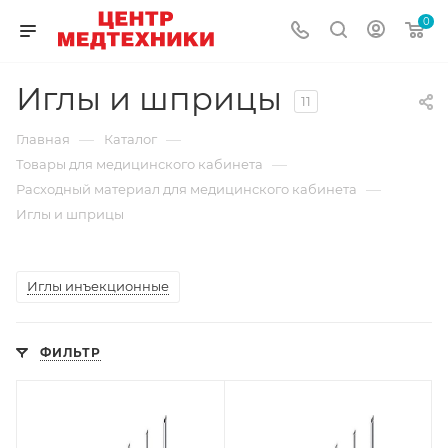
0
Иглы и шприцы
11
—
—
Главная
Каталог
—
Товары для медицинского кабинета
—
Расходный материал для медицинского кабинета
Иглы и шприцы
Иглы инъекционные
ФИЛЬТР