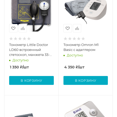
Тонометр Little Doctor
Тонометр Omron M1
LD60 встроенный
Basic c адаптером
стетоскоп, манжета 33-
Доступно
46 см
Доступно
1 350
₽
/шт
4 350
₽
/шт
В КОРЗИНУ
В КОРЗИНУ