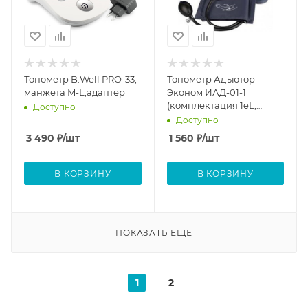
Тонометр B.Well PRO-33,
Тонометр Адъютор
манжета M-L,адаптер
Эконом ИАД-01-1
(комплектация 1eL,
Доступно
увеличенная манжета)
Доступно
3 490
₽
/шт
1 560
₽
/шт
В КОРЗИНУ
В КОРЗИНУ
ПОКАЗАТЬ ЕЩЕ
1
2