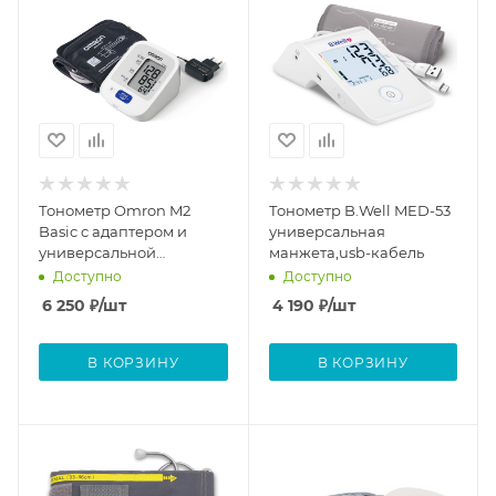
Тонометр Omron M2
Тонометр B.Well MED-53
Basic c адаптером и
универсальная
универсальной
манжета,usb-кабель
манжетой
Доступно
Доступно
6 250
₽
/шт
4 190
₽
/шт
В КОРЗИНУ
В КОРЗИНУ