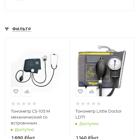
ФИЛЬТР
Тонометр CS-105 М
Тонометр Little Doctor
механический со
LD71
встроенным
Доступно
стетоскопом (22-42 см)
Доступно
1 690
₽
/шт
1 140
₽
/шт